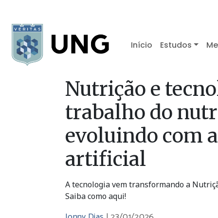
Início
Estudos
Me
Nutrição e tecno
trabalho do nutr
evoluindo com a 
artificial
A tecnologia vem transformando a Nutrição
Saiba como aqui!
Jonny Dias
|
23/01/2026