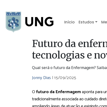
Início
Estudos
Me
Futuro da enfer
tecnologias e no
Qual será o futuro da Enfermagem? Saiba 
Jonny Dias
|
15/09/2025
O
futuro da Enfermagem
aponta para um
tradicionalmente associada ao cuidado dire
ampliando áreas de atuação e exigindo co