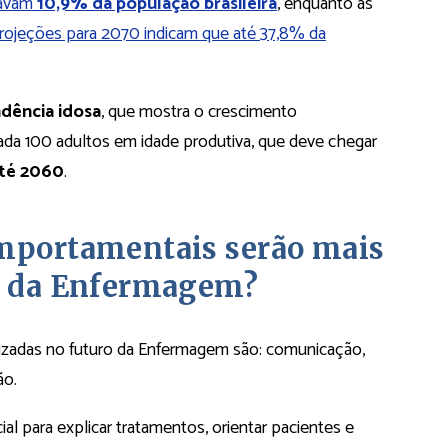
tavam
10,9% da população brasileira
, enquanto as
rojeções para 2070 indicam que até 37,8% da
dência idosa
, que mostra o crescimento
da 100 adultos em idade produtiva, que deve chegar
até 2060
.
omportamentais serão mais
ro da Enfermagem?
izadas no futuro da Enfermagem são: comunicação,
ão.
cial para explicar tratamentos, orientar pacientes e