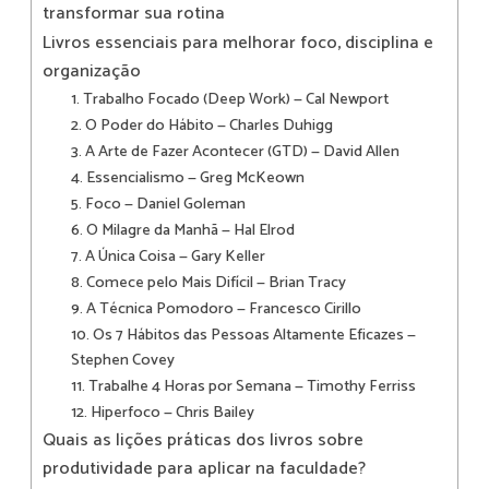
transformar sua rotina
Livros essenciais para melhorar foco, disciplina e
organização
1. Trabalho Focado (Deep Work) — Cal Newport
2. O Poder do Hábito — Charles Duhigg
3. A Arte de Fazer Acontecer (GTD) — David Allen
4. Essencialismo — Greg McKeown
5. Foco — Daniel Goleman
6. O Milagre da Manhã — Hal Elrod
7. A Única Coisa — Gary Keller
8. Comece pelo Mais Difícil — Brian Tracy
9. A Técnica Pomodoro — Francesco Cirillo
10. Os 7 Hábitos das Pessoas Altamente Eficazes —
Stephen Covey
11. Trabalhe 4 Horas por Semana — Timothy Ferriss
12. Hiperfoco — Chris Bailey
Quais as lições práticas dos livros sobre
produtividade para aplicar na faculdade?